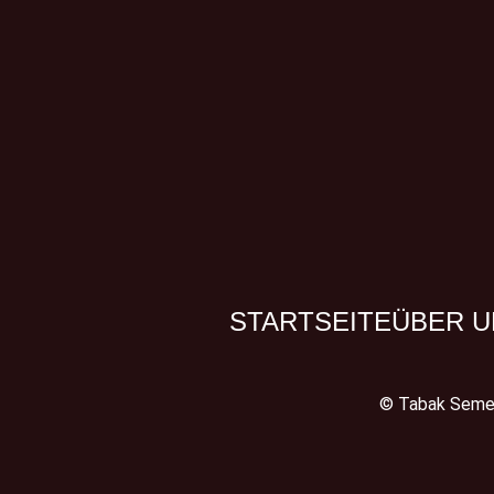
STARTSEITE
ÜBER U
© Tabak Semer